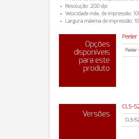
Resolução: 200 dpi
Velocidade máx. de impressão: 
Largura máxima de impressão: 
Peeler
Opções
Peeler
disponíveis
para este
produto
CLS-5
Versões
CLS-52