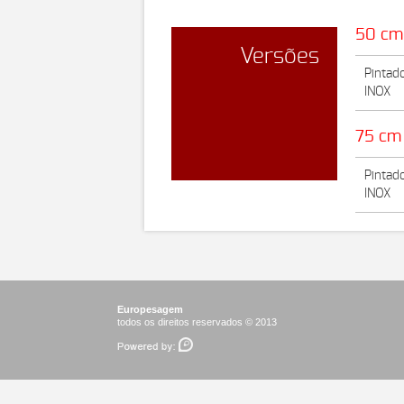
50 cm
Versões
Pintad
INOX
75 cm
Pintad
INOX
Europesagem
todos os direitos reservados © 2013