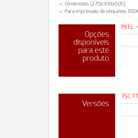
Dimensões (270x308x505)
Para impressão de etiquetas 1
PEEL 
Opções
disponíveis
para este
produto
TSC T
Versões