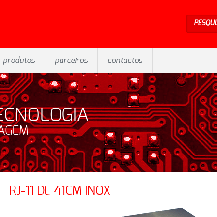
PESQUI
produtos
parceiros
contactos
ECNOLOGIA
SAGEM
RJ-11 DE 41CM INOX