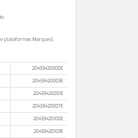
ão.
de plataformas Marques).
20433420000E
20433420003E
20433420001E
20433420007E
20433420100E
20433420103E