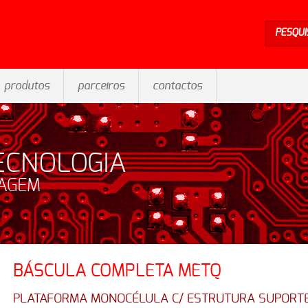
PESQUI
produtos
parceiros
contactos
ECNOLOGIA
SAGEM
BÁSCULA COMPLETA METQ
PLATAFORMA MONOCÉLULA C/ ESTRUTURA SUPORTE