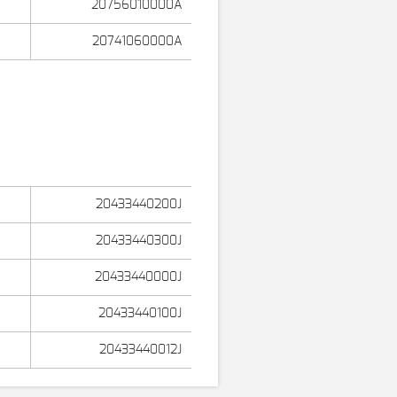
20756010000A
20741060000A
20433440200J
20433440300J
20433440000J
20433440100J
20433440012J