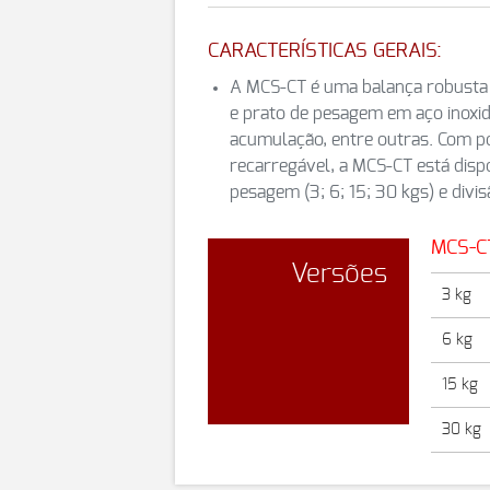
CARACTERÍSTICAS GERAIS:
A MCS-CT é uma balança robusta e
e prato de pesagem em aço inoxidá
acumulação, entre outras. Com po
recarregável, a MCS-CT está dis
pesagem (3; 6; 15; 30 kgs) e divis
MCS-C
Versões
3 kg
6 kg
15 kg
30 kg