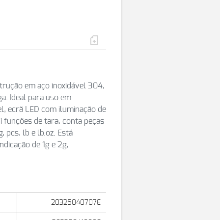
rução em aço inoxidável 304,
a. Ideal para uso em
l, ecrã LED com iluminação de
ui funções de tara, conta peças
 pcs, lb e lb.oz. Está
ndicação de 1g e 2g,
20325040707E