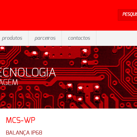
PESQUI
produtos
parceiros
contactos
ECNOLOGIA
SAGEM
MCS-WP
BALANÇA IP68