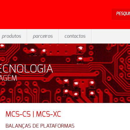
PESQUI
produtos
parceiros
contactos
ECNOLOGIA
SAGEM
MCS-CS | MCS-XC
BALANÇAS DE PLATAFORMAS