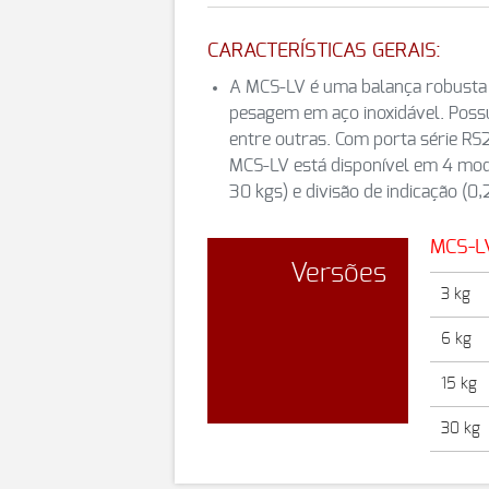
CARACTERÍSTICAS GERAIS:
A MCS-LV é uma balança robusta e
pesagem em aço inoxidável. Possu
entre outras. Com porta série RS2
MCS-LV está disponível em 4 mod
30 kgs) e divisão de indicação (0,2
MCS-L
Versões
3 kg
6 kg
15 kg
30 kg