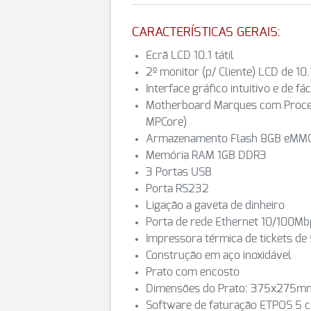
CARACTERÍSTICAS GERAIS:
Ecrã LCD 10.1 tátil
2º monitor (p/ Cliente) LCD de 10.
Interface gráfico intuitivo e de fác
Motherboard Marques com Proces
MPCore)
Armazenamento Flash 8GB eMM
Memória RAM 1GB DDR3
3 Portas USB
Porta RS232
Ligação a gaveta de dinheiro
Porta de rede Ethernet 10/100Mb
Impressora térmica de tickets d
Construção em aço inoxidável
Prato com encosto
Dimensões do Prato: 375x275m
Software de faturação ETPOS 5 ce