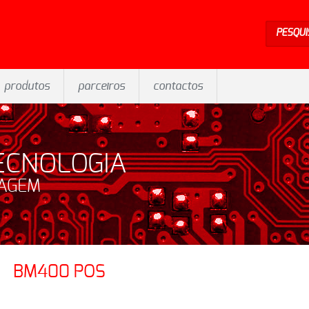
PESQUI
produtos
parceiros
contactos
ECNOLOGIA
SAGEM
BM400 POS