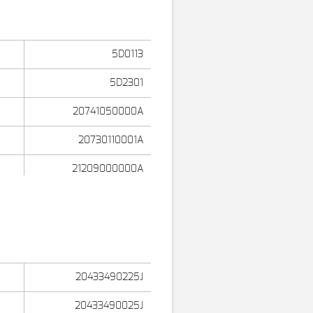
5D0113
5D2301
20741050000A
20730110001A
21209000000A
21207090000A
20433490225J
20433490025J