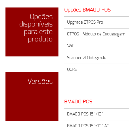
Opções BM400 POS
Opções
Upgrade ETPOS Pro
disponíveis
para este
ETPOS - Módulo de Etiquetagem
produto
Wifi
Scanner 2D integrado
QORE
Versões
BMGEST
BM400 POS
BM400 POS 15’’+10’’
BM400 POS 15’’+10’’ AC