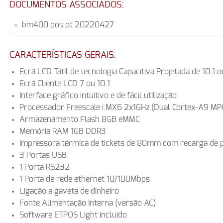
DOCUMENTOS ASSOCIADOS:
bm400 pos pt 20220427
CARACTERÍSTICAS GERAIS:
Ecrã LCD Tátil de tecnologia Capacitiva Projetada de 10.1 o
Ecrã Cliente LCD 7 ou 10.1
Interface gráfico intuitivo e de fácil utilização
Processador Freescale i.MX6 2x1GHz (Dual Cortex-A9 MP
Armazenamento Flash 8GB eMMC
Memória RAM 1GB DDR3
Impressora térmica de tickets de 80mm com recarga de p
3 Portas USB
1 Porta RS232
1 Porta de rede ethernet 10/100Mbps
Ligação a gaveta de dinheiro
Fonte Alimentação Interna (versão AC)
Software ETPOS Light incluído