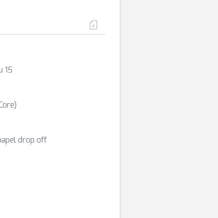
u 15
Core)
apel drop off