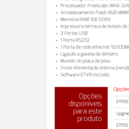
Processador Freescale i.MX6 2x1
Armazenamento Flash 8GB eMM
Memória RAM 1GB DDR3
Impressora térmica de tickets d
3 Portas USB
1 Porta RS232
1 Porta de rede ethernet 10/100
Ligação a gaveta de dinheiro
Munido de placa de peso
Fonte Alimentação Interna (versã
Software ETVIS incluído
Opçõe
Opções
ETPOS 
disponíveis
para este
Upgra
produto
ETPOS 