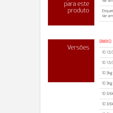
Ver em
para este
produto
Etique
Ver em
BMX0
Versões
1D 1,5
1D 1,5/
1D 3kg
1D 3kg 
1D 3/6
1D 3/6k